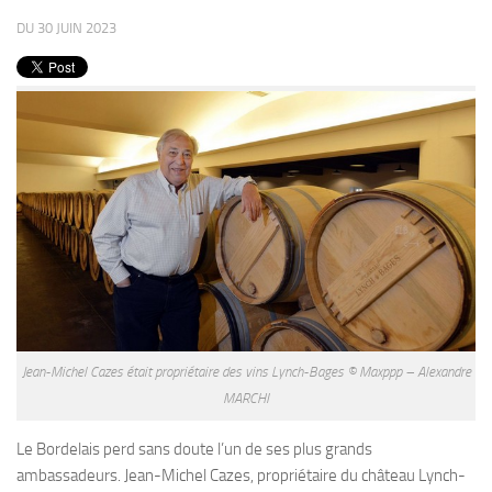
PRODUITS
DU 30 JUIN 2023
RECETTES
Entrées
Plats
Desserts
Sauces
Jean-Michel Cazes était propriétaire des vins Lynch-Bages © Maxppp – Alexandre
MARCHI
Le Bordelais perd sans doute l’un de ses plus grands
ambassadeurs. Jean-Michel Cazes, propriétaire du château Lynch-