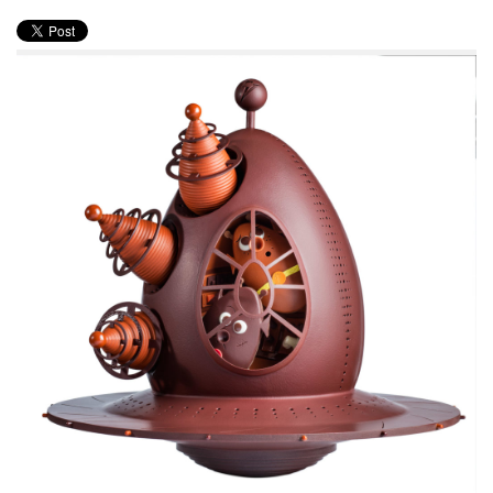
PRODUITS
RECETTES
Entrées
Plats
Desserts
Sauces