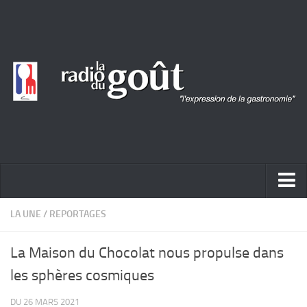
ACTUALITÉ
LA UNE
/
REPORTAGES
REPORTAGES
La Maison du Chocolat nous propulse dans
PORTRAITS
les sphères cosmiques
LIVRES
DU 26 MARS 2021