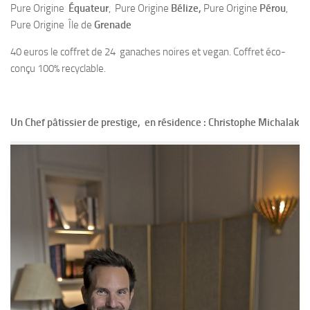
Pure Origine
Équateur
, Pure Origine
Bélize,
Pure Origine
Pérou
,
Pure Origine Île de
Grenade
40 euros le coffret de 24 ganaches noires et vegan. Coffret éco-
conçu 100% recyclable.
Un Chef pâtissier de prestige, en résidence : Christophe Michalak