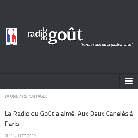
ACTUALITÉ
LA UNE
/
REPORTAGES
REPORTAGES
La Radio du Goût a aimé: Aux Deux Canelés à
PORTRAITS
Paris
LIVRES
DU 2 JUILLET 2020