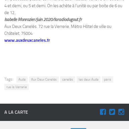
4 et demi, ou 5 et demi. On les achète à l’unité ou par boite de 6 ou
de 12..
Isabelle Monrozier/juin 2020/laradiodugout.fr
Aux Deux Canelés. 72 rue la Verrerie. Métro Hôtel de ville ou
Châtelet. 75004
www.auxdeuxcaneles.fr
Tags:
Aude
Aux Deux Canelés
canelés
les deux Aude
paris
rue la Verrerie
A LA CARTE