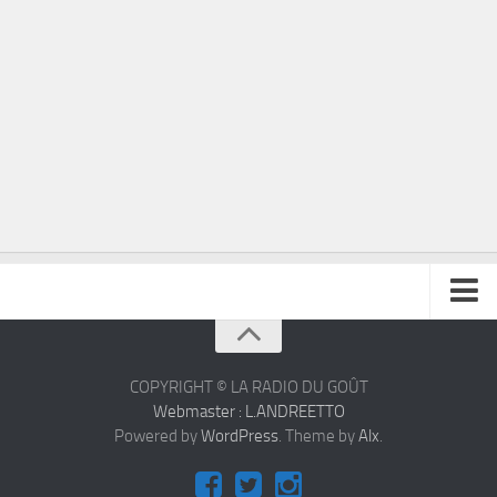
À propos
Contact
COPYRIGHT © LA RADIO DU GOÛT
Webmaster : L.ANDREETTO
Powered by
WordPress
. Theme by
Alx
.