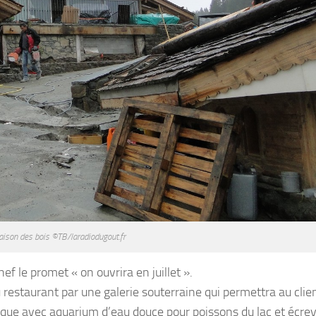
aison des bois ©TB/laradiodugout.fr
ef le promet « on ouvrira en juillet ».
 restaurant par une galerie souterraine qui permettra au clie
tique avec aquarium d’eau douce pour poissons du lac et écrev