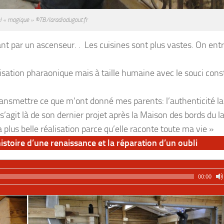
l « magique » ©TB/laradiodugout.fr
ant par un ascenseur. . Les cuisines sont plus vastes. On ent
lisation pharaonique mais à taille humaine avec le souci cons
transmettre ce que m’ont donné mes parents: l’authenticité la
 s’agit là de son dernier projet après la Maison des bords du l
lus belle réalisation parce qu’elle raconte toute ma vie »
istoire d’une renaissance et la réparation d’un oubli
00:00