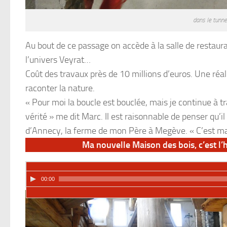
dans le tunne
Au bout de ce passage on accède à la salle de restaur
l’univers Veyrat…
Coût des travaux près de 10 millions d’euros. Une réa
raconter la nature.
« Pour moi la boucle est bouclée, mais je continue à 
vérité » me dit Marc. Il est raisonnable de penser qu’il
d’Annecy, la ferme de mon Père à Megève. « C’est ma p
Ma nouvelle Maison des bois, c’est l’h
00:00