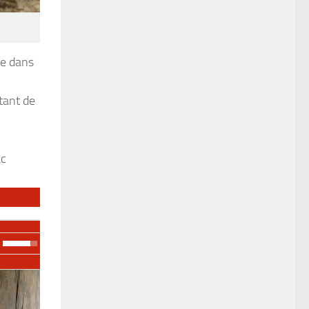
re dans
tant de
ac