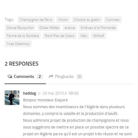
Tags:
Champignon de Paris
chicon
Chicons au gratin
Comines
Daniel Bouquillon
Didier Motte
endive
Endives à la Flamande
Ferme de la Gontière
Nord-Pas de Calais
Vélu
Witloof
Yves Delannoy
2 RESPONSES
Comments
2
Pingbacks
0
haddag
23 mai 2015 à 18h30
Bonjour monsieur Esquire
Nous sommes des investisseurs de l’Algérie dans plusieurs
domaines, y compris la volaille et la production d’oeufs
Nous admirons projet de production de champignons et nous
vous suggérons de mettre en place un possible spectre de ce
projet en Algérie parce qu’il est un projet très réussi et ne sont