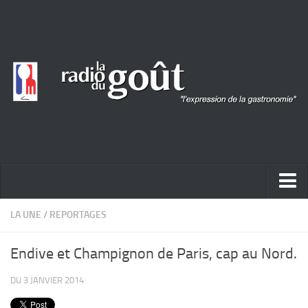
ACTUALITÉ
LA UNE
/
REPORTAGES
REPORTAGES
Endive et Champignon de Paris, cap au Nord.
PORTRAITS
DU 3 JANVIER 2014
LIVRES