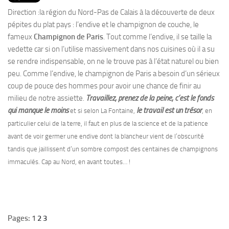
PRODUITS
Direction :la région du Nord-Pas de Calais à la découverte de deux
RECETTES
pépites du plat pays : l’endive et le champignon de couche, le
fameux
Champignon de Paris
. Tout comme l’endive, il se taille la
Entrées
vedette car si on l’utilise massivement dans nos cuisines où il a su
Plats
se rendre indispensable, on ne le trouve pas à l’état naturel ou bien
peu. Comme l’endive, le champignon de Paris a besoin d’un sérieux
Desserts
coup de pouce des hommes pour avoir une chance de finir au
Sauces
milieu de notre assiette.
Travaillez, prenez de la peine, c’est le fonds
qui manque le moins
le travail est un trésor
et si selon La Fontaine,
, en
particulier celui de la terre, il faut en plus de la science et de la patience
avant de voir germer une endive dont la blancheur vient de l’obscurité
tandis que jaillissent d’un sombre compost des centaines de champignons
immaculés. Cap au Nord, en avant toutes… !
Pages: 1
2
3