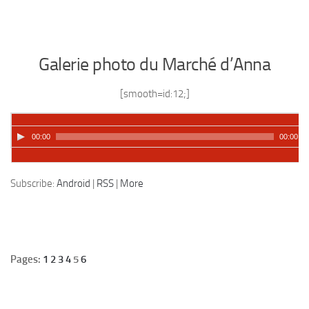
Galerie photo du Marché d’Anna
[smooth=id:12;]
00:00
00:00
Podcast:
Lire dans une autre fenêtre
|
Télécharger
Subscribe:
Android
|
RSS
|
More
Pages:
1
2
3
4
5
6