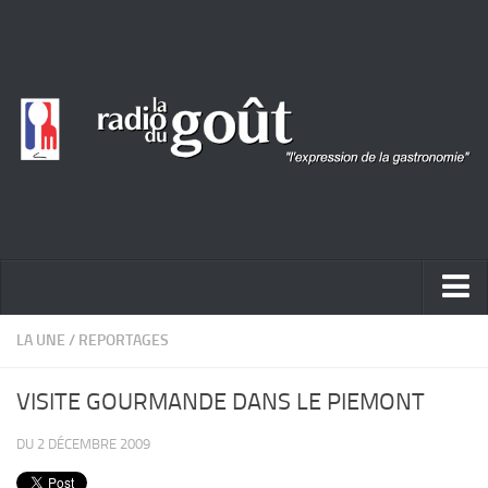
ACTUALITÉ
LA UNE
/
REPORTAGES
REPORTAGES
VISITE GOURMANDE DANS LE PIEMONT
PORTRAITS
DU 2 DÉCEMBRE 2009
LIVRES