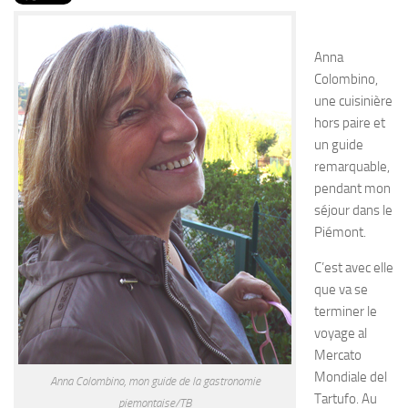
PRODUITS
RECETTES
Anna
Entrées
Colombino,
une cuisinière
Plats
hors paire et
Desserts
un guide
Sauces
remarquable,
pendant mon
séjour dans le
Piémont.
C’est avec elle
que va se
terminer le
voyage al
Mercato
Mondiale del
Anna Colombino, mon guide de la gastronomie
Tartufo. Au
piemontaise/TB