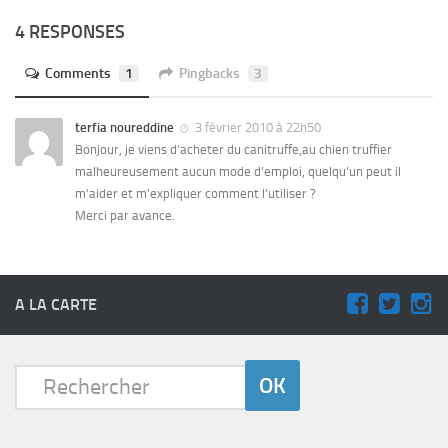
4 RESPONSES
Comments
1
Pingbacks
3
terfia noureddine
3 février 2010 à 22h50
Bonjour, je viens d’acheter du canitruffe,au chien truffier
malheureusement aucun mode d’emploi, quelqu’un peut il
m’aider et m’expliquer comment l’utiliser ?
Merci par avance.
A LA CARTE