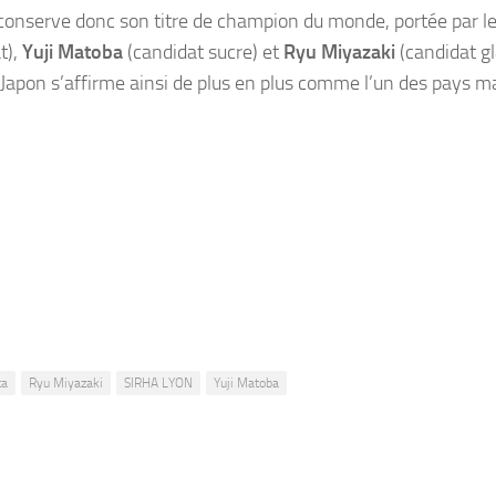
t conserve donc son titre de champion du monde, portée par le
t),
Yuji Matoba
(candidat sucre) et
Ryu Miyazaki
(candidat gl
e Japon s’affirme ainsi de plus en plus comme l’un des pays m
ta
Ryu Miyazaki
SIRHA LYON
Yuji Matoba