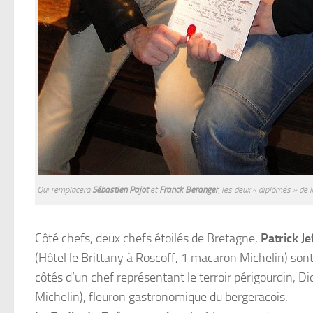
Qui remplacera
Sébastien Pajot
et
Franck Beranger
, les deux « diplômés » de 
Côté chefs, deux chefs étoilés de Bretagne,
Patrick Je
(Hôtel le Brittany à Roscoff, 1 macaron Michelin) sont 
côtés d’un chef représentant le terroir périgourdin, D
Michelin), fleuron gastronomique du bergeracois.