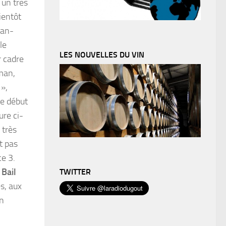
 un très
ientôt
ean-
le
LES NOUVELLES DU VIN
r cadre
man,
 »,
ie début
ure ci-
 très
t pas
ce 3.
 Bail
TWITTER
s, aux
on