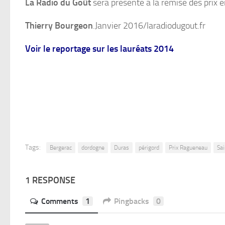
La Radio du Goût
sera présente à la remise des prix e
Thierry Bourgeon
.Janvier 2016/laradiodugout.fr
Voir le reportage sur les lauréats 2014
Tags:
Bergerac
dordogne
Duras
périgord
Prix Ragueneau
Sai
1 RESPONSE
Comments
1
Pingbacks
0