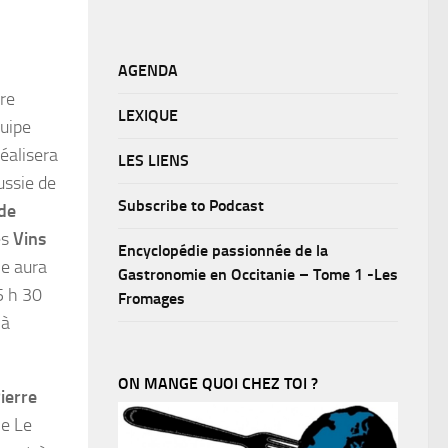
AGENDA
ire
LEXIQUE
uipe
éalisera
LES LIENS
ussie de
Subscribe to Podcast
 de
es
Vins
Encyclopédie passionnée de la
le aura
Gastronomie en Occitanie – Tome 1 -Les
15 h 30
Fromages
 à
ON MANGE QUOI CHEZ TOI ?
ierre
ie Le