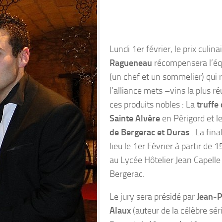
Lundi 1er février, le prix culina
Ragueneau
récompensera l’éq
(un chef et un sommelier) qui r
l’alliance mets –vins la plus ré
ces produits nobles : La
truffe
Sainte Alvère
en Périgord et l
de Bergerac et Duras
. La fina
lieu le 1er Février à partir de 
au Lycée Hôtelier Jean Capelle
Bergerac.
Le jury sera présidé par
Jean-P
Alaux
(auteur de la célèbre sér