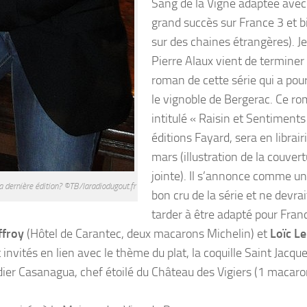
Sang de la Vigne adaptée avec
grand succès sur France 3 et b
sur des chaines étrangères). J
Pierre Alaux vient de terminer 
roman de cette série qui a pou
le vignoble de Bergerac. Ce ro
intitulé « Raisin et Sentiments
éditions Fayard, sera en librair
mars (illustration de la couvert
jointe). Il s’annonce comme un
la dernière édition? ©TB/laradiodugout.fr
bon cru de la série et ne devrai
tarder à être adapté pour Fran
ffroy
(Hôtel de Carantec, deux macarons Michelin) et
Loïc Le
invités en lien avec le thème du plat, la coquille Saint Jacque
idier Casanagua, chef étoilé du Château des Vigiers (1 macar