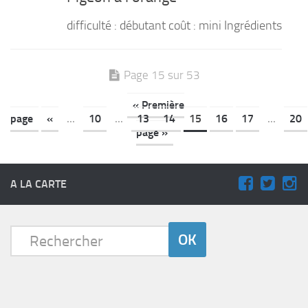
difficulté : débutant coût : mini Ingrédients
Page 15 sur 53
« Première
page
«
...
10
...
13
14
15
16
17
...
20
page »
A LA CARTE