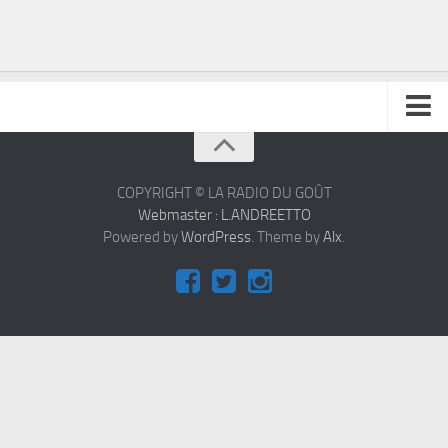
À propos
Contact
COPYRIGHT © LA RADIO DU GOÛT
Webmaster : L.ANDREETTO
Powered by
WordPress
. Theme by
Alx
.