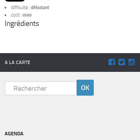
PRODUITS
difficulté :
débutant
RECETTES
coût :
mini
Ingrédients
Entrées
Plats
Desserts
Sauces
A LA CARTE
AGENDA