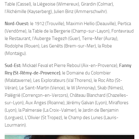
Table (Cassel), la Liégeoise (Wimereux), Girardin (Colmar),
l’Alchémille (Kayserberg), Julien Binz (Ammerschwihr).
Nord-Ouest:
le 1912 (Trouville), Maximin Hellio (Deauville), Pertica
(Vendôme), la Table de la Bergerie (Champ-sur-Layon), Fontevraud
le Restaurant, l’Auberge Tiegezh (Guer), Terre-Mer (Auray),
Rodolphe (Rouen), Les Genêts (Brem-sur-Mer), la Robe
(Montaigu).
Sud-Est:
Mickaël Feval et Pierre Reboul (Aix-en-Provence),
Fanny
Rey (St-Rémy-de-Provence)
, le Domaine du Colombier
(Malataverne), Les Explorateurs (Val Thorens), le Roc Alto (St-
Véran), Le Saint-Martin (Vence), le W (Annonay), Skab (Nimes),
Palégrié (Corrençon-en-Vercors), Château Blanchard (Chazelles-
sur-Lyon), Aux Anges (Roanne), Jérémy Galvan (Lyon), Miraflores
(Lyon), la Palmeraie (La Croix-Valmer), le Jardin de Benjamin
(Lorgues), L’Olivier (St Tropez), le Champ des Lunes (Lauris-
Lourmarin).