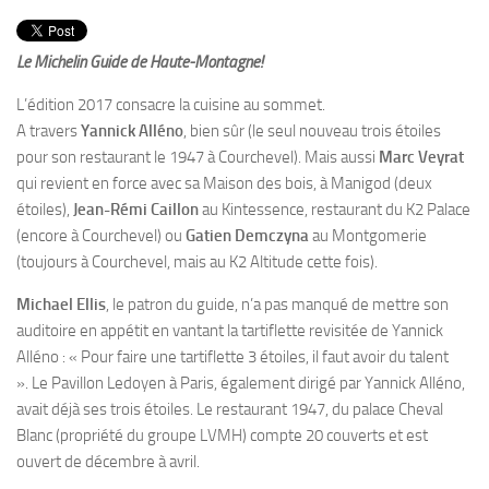
PRODUITS
RECETTES
Le Michelin Guide de Haute-Montagne!
Entrées
L’édition 2017 consacre la cuisine au sommet.
Plats
A travers
Yannick Alléno
, bien sûr (le seul nouveau trois étoiles
pour son restaurant le 1947 à Courchevel). Mais aussi
Marc Veyrat
Desserts
qui revient en force avec sa Maison des bois, à Manigod (deux
Sauces
étoiles),
Jean-Rémi Caillon
au Kintessence, restaurant du K2 Palace
(encore à Courchevel) ou
Gatien Demczyna
au Montgomerie
(toujours à Courchevel, mais au K2 Altitude cette fois).
Michael Ellis
, le patron du guide, n’a pas manqué de mettre son
auditoire en appétit en vantant la tartiflette revisitée de Yannick
Alléno : « Pour faire une tartiflette 3 étoiles, il faut avoir du talent
». Le Pavillon Ledoyen à Paris, également dirigé par Yannick Alléno,
avait déjà ses trois étoiles. Le restaurant 1947, du palace Cheval
Blanc (propriété du groupe LVMH) compte 20 couverts et est
ouvert de décembre à avril.