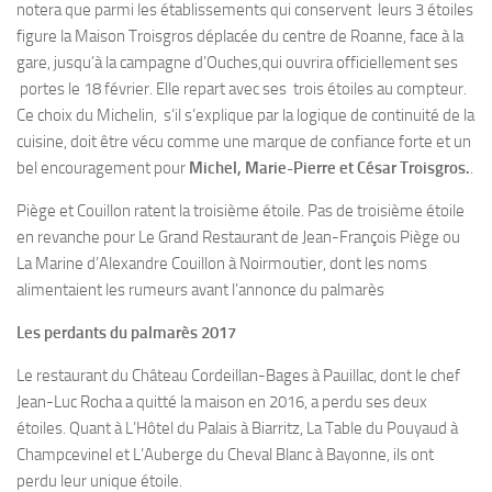
notera que parmi les établissements qui conservent leurs 3 étoiles
figure la Maison Troisgros déplacée du centre de Roanne, face à la
gare, jusqu’à la campagne d’Ouches,qui ouvrira officiellement ses
portes le 18 février. Elle repart avec ses trois étoiles au compteur.
Ce choix du Michelin, s’il s’explique par la logique de continuité de la
cuisine, doit être vécu comme une marque de confiance forte et un
bel encouragement pour
Michel, Marie-Pierre et César Troisgros.
.
Piège et Couillon ratent la troisième étoile.
Pas de troisième étoile
en revanche pour Le Grand Restaurant de Jean-François Piège ou
La Marine d’Alexandre Couillon à Noirmoutier, dont les noms
alimentaient les rumeurs avant l’annonce du palmarès
Les perdants du palmarès 2017
Le restaurant du Château Cordeillan-Bages à Pauillac, dont le chef
Jean-Luc Rocha a quitté la maison en 2016, a perdu ses deux
étoiles. Quant à L’Hôtel du Palais à Biarritz, La Table du Pouyaud à
Champcevinel et L’Auberge du Cheval Blanc à Bayonne, ils ont
perdu leur unique étoile.