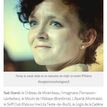
Fanny la seule reine en ce royaume de chefs ce matin ©Thierry
Bourgeon.laradiodugout.fr
Sud-Ouest:
le Château de Mirambeau, l’Imaginaire (Terrasson-
Lavilledieu), le Moulin de l’Abbaye (Brantôme), L’Aparté (Montrabe),
le Skiff Club (Pyla sur mer) (la Teste-de-Buch), le Logis de la Cadène