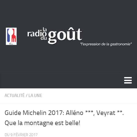
ACTUALITÉ
ACTUALITÉ
/
LA UNE
REPORTAGES
Guide Michelin 2017: Alléno ***, Veyrat **.
PORTRAITS
Que la montagne est belle!
LIVRES
DU 9 FÉVRIER 2017