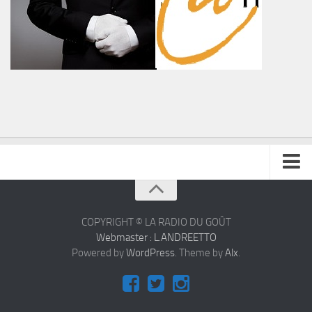
À propos
Contact
COPYRIGHT © LA RADIO DU GOÛT
Webmaster : L.ANDREETTO
Powered by
WordPress
. Theme by
Alx
.