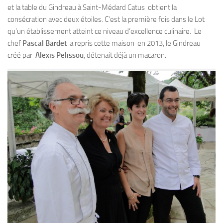
et la table du Gindreau à Saint-Médard Catus obtient la
consécration avec deux étoiles. C’est la première fois dans le Lot
qu’un établissement atteint ce niveau d’excellence culinaire. Le
chef
Pascal Bardet
a repris cette maison en 2013, le Gindreau
créé par
Alexis Pelissou
, détenait déjà un macaron.