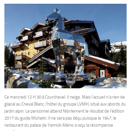
Ce mercredi 12 H 30 à Courchevel. Il neige. Mais l’accueil n’a rien de
glacial au Cheval Blanc, l’hôtel du groupe LVMH, situé aux abords du
jardin alpin. Le personnel attend fébrilement le résultat de l’édition
2017 du guide Michelin. Il ne sera pas déçu puisque le 1947, le
restaurant du palace de Yannick Alléno a reçu la récompense