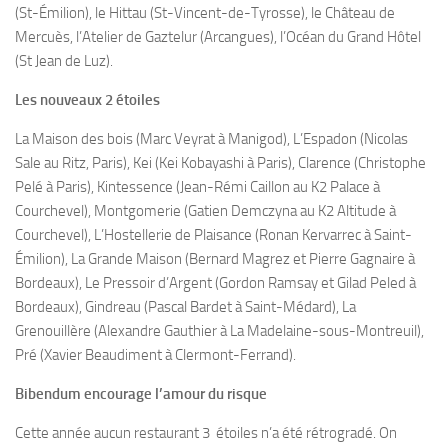
(St-Émilion), le Hittau (St-Vincent-de-Tyrosse), le Château de
Mercuès, l’Atelier de Gaztelur (Arcangues), l’Océan du Grand Hôtel
(St Jean de Luz).
Les nouveaux 2 étoiles
La Maison des bois (Marc Veyrat à Manigod), L’Espadon (Nicolas
Sale au Ritz, Paris), Kei (Kei Kobayashi à Paris), Clarence (Christophe
Pelé à Paris), Kintessence (Jean-Rémi Caillon au K2 Palace à
Courchevel), Montgomerie (Gatien Demczyna au K2 Altitude à
Courchevel), L’Hostellerie de Plaisance (Ronan Kervarrec à Saint-
Émilion), La Grande Maison (Bernard Magrez et Pierre Gagnaire à
Bordeaux), Le Pressoir d’Argent (Gordon Ramsay et Gilad Peled à
Bordeaux), Gindreau (Pascal Bardet à Saint-Médard), La
Grenouillère (Alexandre Gauthier à La Madelaine-sous-Montreuil),
Pré (Xavier Beaudiment à Clermont-Ferrand).
Bibendum encourage l’amour du risque
Cette année aucun restaurant 3 étoiles n’a été rétrogradé. On