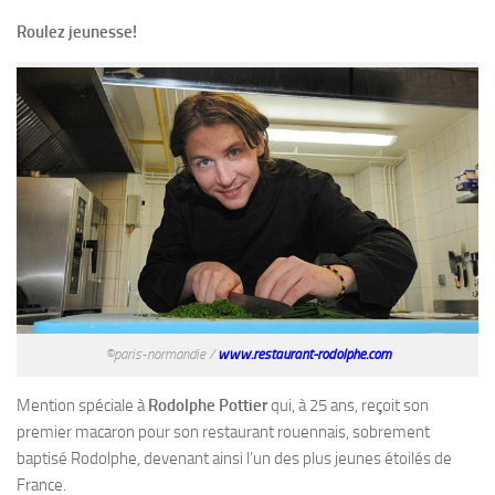
Roulez jeunesse!
©paris-normandie /
www.restaurant-rodolphe.com
Mention spéciale à
Rodolphe Pottier
qui, à 25 ans, reçoit son
premier macaron pour son restaurant rouennais, sobrement
baptisé Rodolphe, devenant ainsi l’un des plus jeunes étoilés de
France.