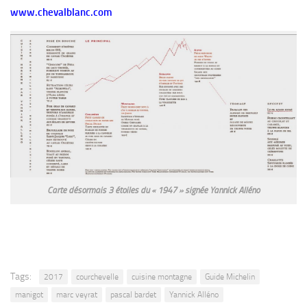
www.chevalblanc.com
Carte désormais 3 étoiles du « 1947 » signée Yannick Alléno
Tags:
2017
courchevelle
cuisine montagne
Guide Michelin
manigot
marc veyrat
pascal bardet
Yannick Alléno