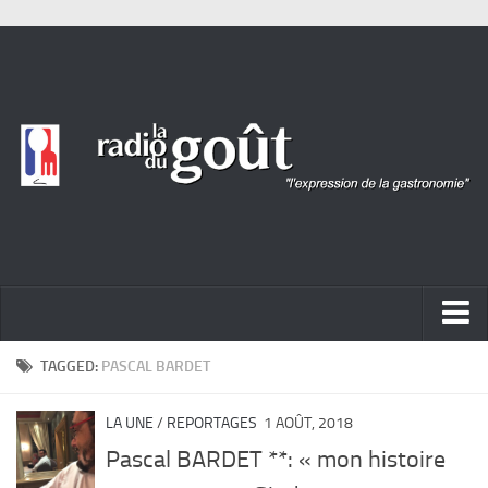
ACTUALITÉ
TAGGED:
PASCAL BARDET
REPORTAGES
LA UNE
/
REPORTAGES
1 AOÛT, 2018
PORTRAITS
Pascal BARDET **: « mon histoire
LIVRES