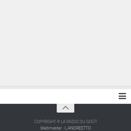
À propos
Contact
COPYRIGHT © LA RADIO DU GOÛT
Webmaster : L.ANDREETTO