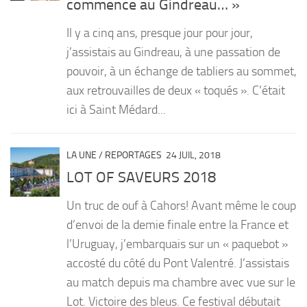
commence au Gindreau… »
PRODUITS
Il y a cinq ans, presque jour pour jour,
RECETTES
j’assistais au Gindreau, à une passation de
pouvoir, à un échange de tabliers au sommet,
Entrées
aux retrouvailles de deux « toqués ». C’était
Plats
ici à Saint Médard...
Desserts
Sauces
LA UNE
/
REPORTAGES
24 JUIL, 2018
LOT OF SAVEURS 2018
Un truc de ouf à Cahors! Avant même le coup
d’envoi de la demie finale entre la France et
l’Uruguay, j’embarquais sur un « paquebot »
accosté du côté du Pont Valentré. J’assistais
au match depuis ma chambre avec vue sur le
Lot. Victoire des bleus. Ce festival débutait