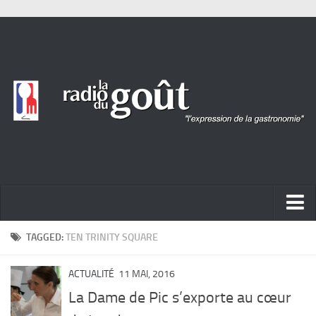
ACTUALITÉ
TAGGED:
TEN TRINITY SQUARE
REPORTAGES
ACTUALITÉ
11 MAI, 2016
PORTRAITS
La Dame de Pic s’exporte au cœur
LIVRES