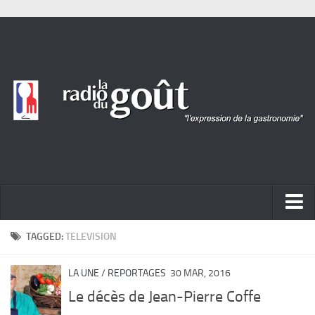
ACTUALITÉ
TAGGED:
TELEVISION
REPORTAGES
LA UNE
/
REPORTAGES
30 MAR, 2016
PORTRAITS
Le décès de Jean-Pierre Coffe
LIVRES