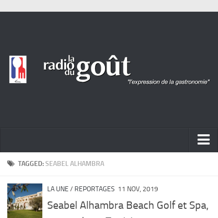
ACTUALITÉ
TAGGED:
SEABEL ALHAMBRA
REPORTAGES
LA UNE
/
REPORTAGES
11 NOV, 2019
PORTRAITS
Seabel Alhambra Beach Golf et Spa,
LIVRES