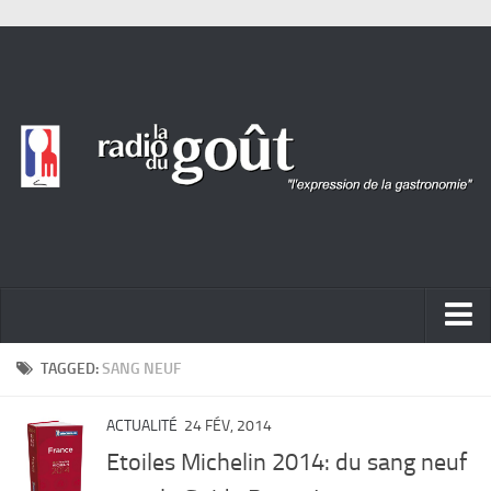
ACTUALITÉ
TAGGED:
SANG NEUF
REPORTAGES
ACTUALITÉ
24 FÉV, 2014
PORTRAITS
Etoiles Michelin 2014: du sang neuf
LIVRES