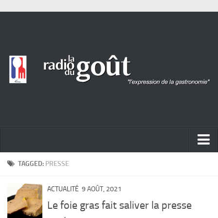
ACTUALITÉ
TAGGED:
PRESSE
REPORTAGES
ACTUALITÉ
9 AOÛT, 2021
PORTRAITS
Le foie gras fait saliver la presse
LIVRES