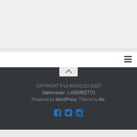
À propos
Contact
COPYRIGHT © LA RADIO DU GOÛT
Webmaster : L.ANDREETTO
Powered by
WordPress
. Theme by
Alx
.