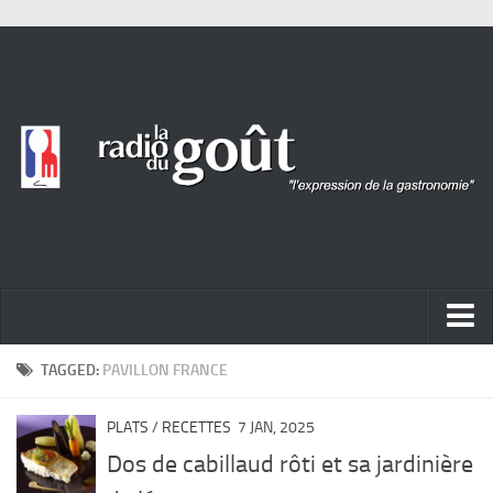
ACTUALITÉ
TAGGED:
PAVILLON FRANCE
REPORTAGES
PLATS
/
RECETTES
7 JAN, 2025
PORTRAITS
Dos de cabillaud rôti et sa jardinière
LIVRES