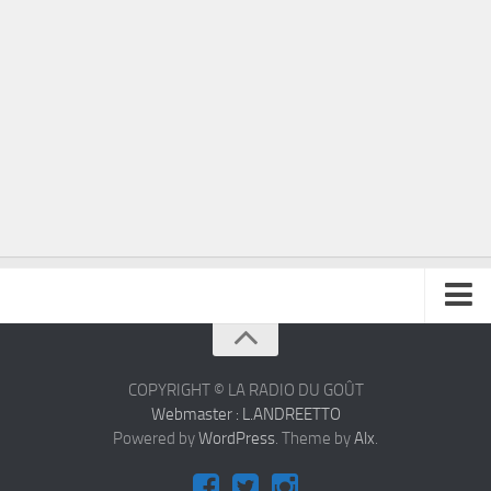
À propos
Contact
COPYRIGHT © LA RADIO DU GOÛT
Webmaster : L.ANDREETTO
Powered by
WordPress
. Theme by
Alx
.