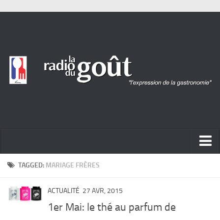
ACTUALITÉ
TAGGED:
MARIAGE FRÈRES
REPORTAGES
ACTUALITÉ
27 AVR, 2015
PORTRAITS
1er Mai: le thé au parfum de
LIVRES