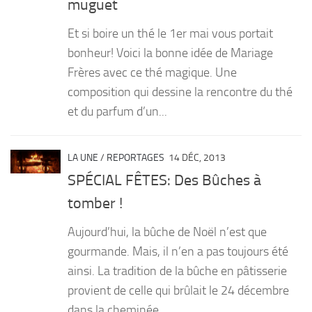
muguet
PRODUITS
Et si boire un thé le 1er mai vous portait
RECETTES
bonheur! Voici la bonne idée de Mariage
Frères avec ce thé magique. Une
Entrées
composition qui dessine la rencontre du thé
Plats
et du parfum d’un...
Desserts
Sauces
LA UNE
/
REPORTAGES
14 DÉC, 2013
SPÉCIAL FÊTES: Des Bûches à
tomber !
Aujourd’hui, la bûche de Noël n’est que
gourmande. Mais, il n’en a pas toujours été
ainsi. La tradition de la bûche en pâtisserie
provient de celle qui brûlait le 24 décembre
dans la cheminée....