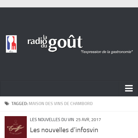
ACTUALITÉ
TAGGED:
MAISON DES VINS DE CHAMBORD
REPORTAGES
LES NOUVELLES DU VIN
25 AVR, 2017
PORTRAITS
Les nouvelles d’infosvin
LIVRES