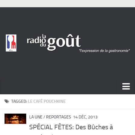
ACTUALITÉ
TAGGED:
LE CAFÉ POUCHKINE
REPORTAGES
LA UNE
/
REPORTAGES
14 DÉC, 2013
PORTRAITS
SPÉCIAL FÊTES: Des Bûches à
LIVRES