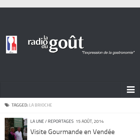
ACTUALITÉ
TAGGED:
LA BRIOCHE
REPORTAGES
LA UNE
/
REPORTAGES
15 AOÛT, 2014
PORTRAITS
Visite Gourmande en Vendée
LIVRES