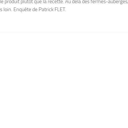
t le produit plutôt que la recette. Au delà des fermes-auberges
s loin. Enquête de Patrick FLET.