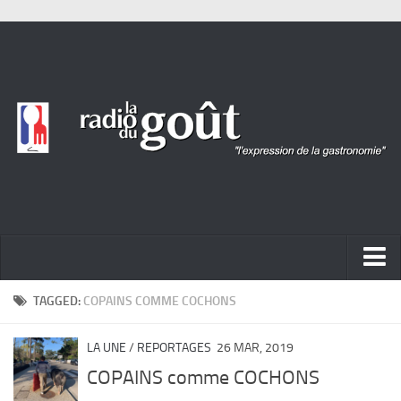
ACTUALITÉ
TAGGED:
COPAINS COMME COCHONS
REPORTAGES
LA UNE
/
REPORTAGES
26 MAR, 2019
PORTRAITS
COPAINS comme COCHONS
LIVRES