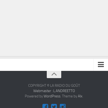
À propos
Contact
COPYRIGHT © LA RADIO DU GOÛT
Webmaster : L.ANDREETTO
Powered by
WordPress
. Theme by
Alx
.