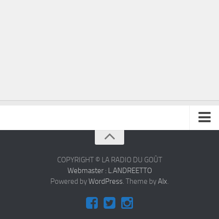
À propos
Contact
COPYRIGHT © LA RADIO DU GOÛT
Webmaster : L.ANDREETTO
Powered by
WordPress
. Theme by
Alx
.