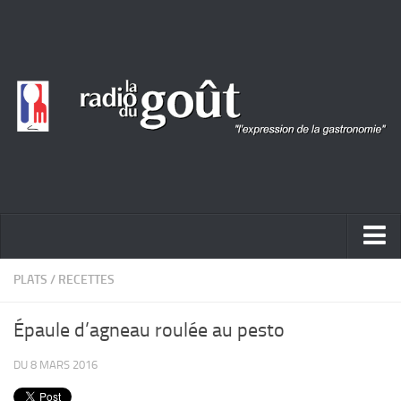
ACTUALITÉ
PLATS
/
RECETTES
REPORTAGES
Épaule d’agneau roulée au pesto
PORTRAITS
DU 8 MARS 2016
LIVRES