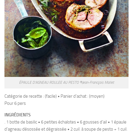
ÉPAULE D’AGNEAU ROULEE AU PESTO ®Jean-Francçois Mallet
Catégorie de recette : (facile) • Panier d’achat : (moyen)
Pour 6 pers
INGRÉDIENTS
. 1 botte de basilic • 6 petites échalotes • 6 gousses d’ail • 1 épaule
d’agneau désossée et dégraissée • 2 cuil. à soupe de pesto + 1 cuil.