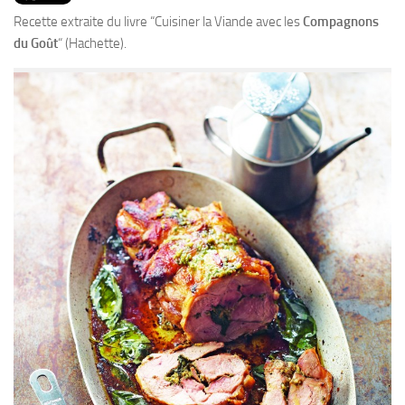
PRODUITS
Recette extraite du livre “Cuisiner la Viande avec les
Compagnons
RECETTES
du Goût
“ (Hachette).
Entrées
Plats
Desserts
Sauces