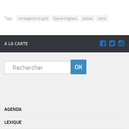
Tags:
compagnons du goût
Épaule d’agneau
pâques
pesto
A LA CARTE
AGENDA
LEXIQUE