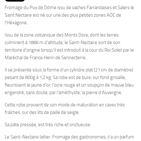
PRODUITS
Fromage du Puy de Dôme issu de vaches Farrandaises et Salers le
RECETTES
Saint Nectaire est né sur une des plus petites zones AOC de
l’Héxagone.
Entrées
Issu de la zone volcanique des Monts Dore, dont les terres
Plats
culminent à 1886 m d’altitude, le Saint-Nectaire sort de son
Desserts
territoire d’origine lorsqu’il est introduit à la cour du Roi Soleil par le
Sauces
Maréchal de France Henri de Sennecterre..
Il se présente sous la forme d’un cylindre plat (21 cm de diamètre)
pesant de 800g à 1,2 kg. Sa robe est de bure: sur fond grisaille,
fleurissent le jaune d’or, l’ocre rouge et un soupçon de mauve bleu
engendré, sans doute, par l’améthyste, la pierre d’Auvergne.
Cette robe provient de son mode de maturation en caves très
fraîches, sur des lits de paille de seigle.
Sa pâte pressée, est très riche et onctueuse.
Le Saint-Nectaire laitier. Fromage des gastronomes, il a un parfum