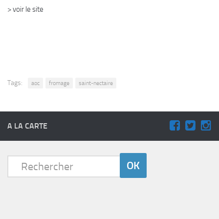
> voir le site
Tags:
aoc
fromage
saint-nectaire
A LA CARTE