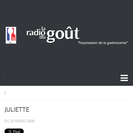
ACTUALITÉ
J
REPORTAGES
JULIETTE
PORTRAITS
DU 20 MARS 2009
LIVRES