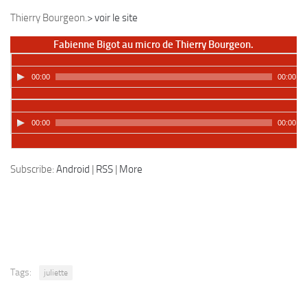
Thierry Bourgeon.
> voir le site
Fabienne Bigot au micro de Thierry Bourgeon.
00:00
00:00
00:00
00:00
Podcast:
Lire dans une autre fenêtre
|
Télécharger
Subscribe:
Android
|
RSS
|
More
Tags:
juliette