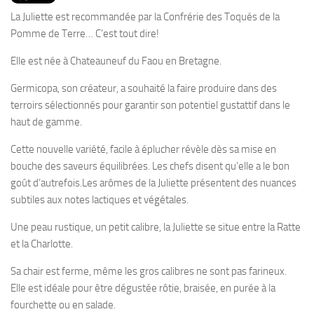
PRODUITS
La Juliette est recommandée par la Confrérie des Toqués de la
RECETTES
Pomme de Terre… C’est tout dire!
Entrées
Elle est née à Chateauneuf du Faou en Bretagne.
Plats
Germicopa, son créateur, a souhaité la faire produire dans des
Desserts
terroirs sélectionnés pour garantir son potentiel gustattif dans le
haut de gamme.
Sauces
Cette nouvelle variété, facile à éplucher révèle dès sa mise en
bouche des saveurs équilibrées. Les chefs disent qu’elle a le bon
goût d’autrefois.Les arômes de la Juliette présentent des nuances
subtiles aux notes lactiques et végétales.
Une peau rustique, un petit calibre, la Juliette se situe entre la Ratte
et la Charlotte.
Sa chair est ferme, même les gros calibres ne sont pas farineux.
Elle est idéale pour être dégustée rôtie, braisée, en purée à la
fourchette ou en salade.