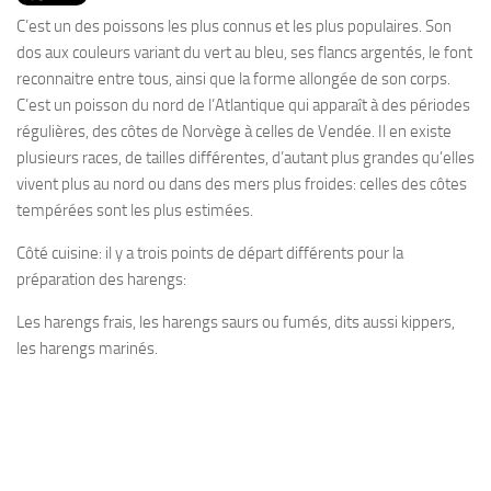
PRODUITS
C’est un des poissons les plus connus et les plus populaires. Son
RECETTES
dos aux couleurs variant du vert au bleu, ses flancs argentés, le font
reconnaitre entre tous, ainsi que la forme allongée de son corps.
Entrées
C’est un poisson du nord de l’Atlantique qui apparaît à des périodes
Plats
régulières, des côtes de Norvège à celles de Vendée. Il en existe
plusieurs races, de tailles différentes, d’autant plus grandes qu’elles
Desserts
vivent plus au nord ou dans des mers plus froides: celles des côtes
Sauces
tempérées sont les plus estimées.
Côté cuisine: il y a trois points de départ différents pour la
préparation des harengs:
Les harengs frais, les harengs saurs ou fumés, dits aussi kippers,
les harengs marinés.