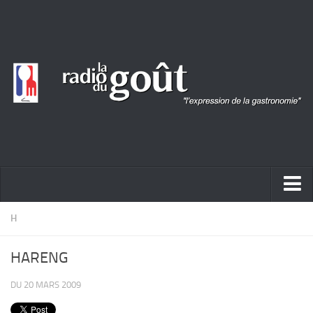
ACTUALITÉ
H
REPORTAGES
HARENG
PORTRAITS
DU 20 MARS 2009
LIVRES