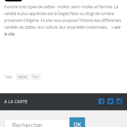
PRODUITS
Il existe trois types de dattes : molles, semi-molles et fermes. La
RECETTES
variété la plus appréciée est la Deglet Noor ou doigt de lumière
provenant d’Algérie. Ce site vous propose l’histoire des différentes
Entrées
variétés de dattes, leur culture, leur propriétés médicinales…
> voir
Plats
le site
Desserts
Sauces
Tags:
dattes
fruit
A LA CARTE