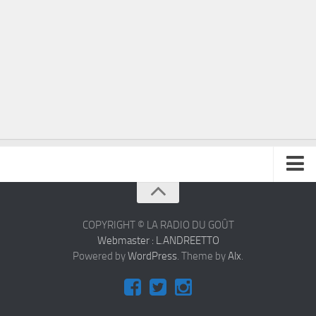
À propos
Contact
COPYRIGHT © LA RADIO DU GOÛT
Webmaster : L.ANDREETTO
Powered by
WordPress
. Theme by
Alx
.