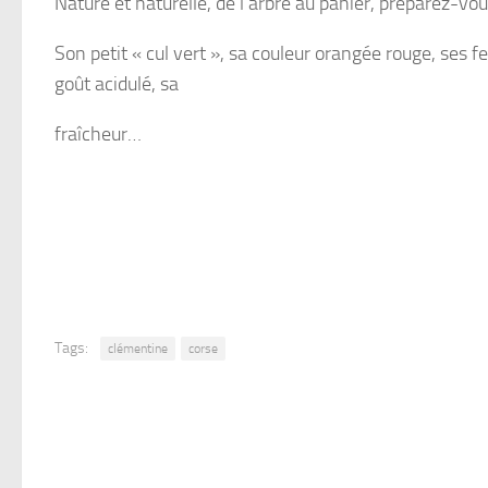
Nature et naturelle, de l’arbre au panier, préparez-vou
Son petit « cul vert », sa couleur orangée rouge, ses feu
goût acidulé, sa
fraîcheur…
Tags:
clémentine
corse