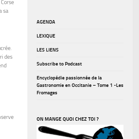
e Corse
a sa
AGENDA
LEXIQUE
ucrée.
LES LIENS
ri des
Subscribe to Podcast
end
Encyclopédie passionnée de la
Gastronomie en Occitanie – Tome 1 -Les
Fromages
onserve
ON MANGE QUOI CHEZ TOI ?