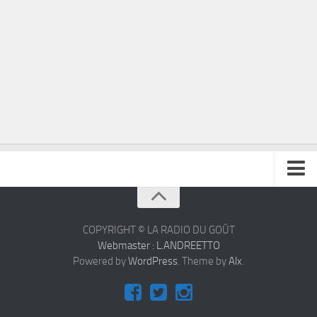
À propos
Contact
COPYRIGHT © LA RADIO DU GOÛT
Webmaster : L.ANDREETTO
Powered by
WordPress
. Theme by
Alx
.