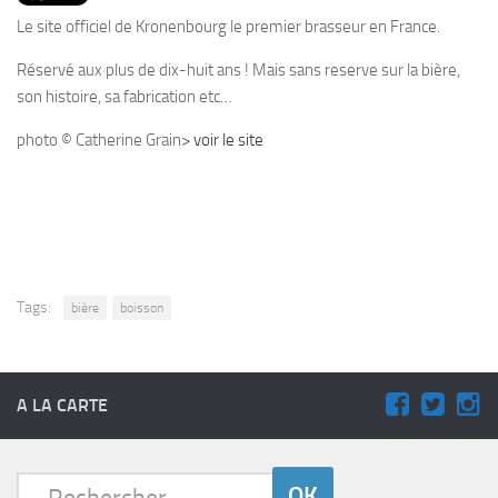
PRODUITS
Le site officiel de Kronenbourg le premier brasseur en France.
RECETTES
Réservé aux plus de dix-huit ans ! Mais sans reserve sur la bière,
Entrées
son histoire, sa fabrication etc…
Plats
photo © Catherine Grain
> voir le site
Desserts
Sauces
Tags:
bière
boisson
A LA CARTE