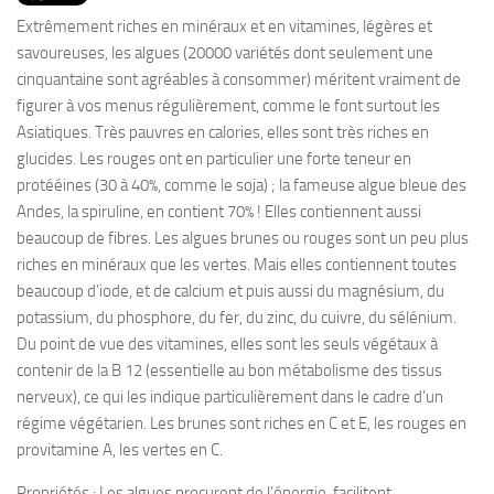
PRODUITS
Extrêmement riches en minéraux et en vitamines, légères et
RECETTES
savoureuses, les algues (20000 variétés dont seulement une
cinquantaine sont agréables à consommer) méritent vraiment de
Entrées
figurer à vos menus régulièrement, comme le font surtout les
Plats
Asiatiques. Très pauvres en calories, elles sont très riches en
glucides. Les rouges ont en particulier une forte teneur en
Desserts
protééines (30 à 40%, comme le soja) ; la fameuse algue bleue des
Sauces
Andes, la spiruline, en contient 70% ! Elles contiennent aussi
beaucoup de fibres. Les algues brunes ou rouges sont un peu plus
riches en minéraux que les vertes. Mais elles contiennent toutes
beaucoup d’iode, et de calcium et puis aussi du magnésium, du
potassium, du phosphore, du fer, du zinc, du cuivre, du sélénium.
Du point de vue des vitamines, elles sont les seuls végétaux à
contenir de la B 12 (essentielle au bon métabolisme des tissus
nerveux), ce qui les indique particulièrement dans le cadre d’un
régime végétarien. Les brunes sont riches en C et E, les rouges en
provitamine A, les vertes en C.
Propriétés : Les algues procurent de l’énergie, facilitent