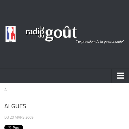
ACTUALITÉ
A
REPORTAGES
ALGUES
PORTRAITS
DU 20 MARS 2009
LIVRES