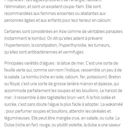
l’élimination, et sont un excellent coupe-faim. Elle sont
recommandées aux femmes enceintes ou allaitantes aux
personnes âgées et aux enfants pour leur teneur en calcium.
Certaines sont considérées en Asie comme de véritables panacées
(notamment le kombu). On dit qu’elles aident à prévenir
l’hypertension, la constipation, l’hyperthyroïdie, les tumeurs,
qu’elles sont antibactériennes et vermifuges.
Principales variétés d’algues : la laitue de mer. C’est une sorte de
feuille verte qui, comme son nom l’indique, ressemble un peu à de
la salade. Le kombu (riche en iode, calcium, fer, potassium). Breton
ou Royal, c’est une sorte de grosse lanière marron et épaisse, qui
accommode parfaitement les soupes et les bouillons. Le haricot de
mer : il ressemble à des tagliatelles brun-vert. A la fois iodée et
sucrée, c’est sans doute l’algue la plus facile à adopter. La wakaméé
: pour parfumer soupes et bouillons, attendrir les céréales et
légumineuses. Elle peut être mangée crue, en salade, ou cuite. La
Dulse (riche en fer): rouge, ou plutôt violette, la dulse a une saveur