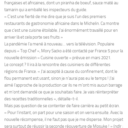
françaises et africaines, dont un piranha de boeuf, sauce maté au
tamarin qui a emballé les inspecteurs du guide.
«
C’est une fierté de me dire que je suis l’un des premiers
restaurants de gastronomie africaine dans le Michelin. Ca montre
que c’est une cuisine étoilable. J’ai énormément travaillé pour en
arriver là et cela porte ses fruits
»
La pandémie l’a mené à nouveau… vers la télévision. Populaire
depuis « Top Chef », Mory Sacko a été contacté par France 5 pour la
nouvelle émission » Cuisine ouverte » prévue en mars 2021.
Le concept ? Il ira à la rencontre des cuisiniers de différentes
régions de France. « J
’ai accepté à cause du confinement, dont le
flou permanent est usant, sinon je n’aurai pas eu le temps ! J’ai
aimé l’approche de la production car ils ne m’ont mis aucun barrage
et m’ont demandé ce que je souhaitais faire. Je vais réinterpréter
des recettes traditionnelles
», détaille-t-il.
Mais pas question de se contenter de faire carrière au petit écran.
«
Pour l’instant, on part pour une saison et on verra ensuite. Avec la
nouvelle récompense, il ne faut pas que je me disperse. Mon projet
sera surtout de réussir la seconde réouverture de Mosuke !
» (ndlr :