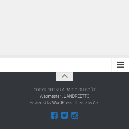
À propos
Contact
COPYRIGHT © LA RADIO DU GOÛT
Webmaster : L.ANDREETTO
Powered by
WordPress
. Theme by
Alx
.