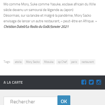
Mo comme Mory, Suke comme Yasuke, esclave africain du XVIe
siècle devenu un samouraï de légende au Japon)
Désormais, sur sa lancée et malgré la pandémie, Mory Sacko
envisage de lancer un autre restaurant, « peut-être en Afrique. »
Christian Duteil/La Radio du Goût/Janvier 2021
Tags:
etoile
Mory Sacko
Mosuke
op Chef
paris
restaurant
A LA CARTE