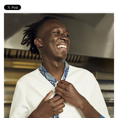
PRODUITS
RECETTES
Entrées
Plats
Desserts
Sauces