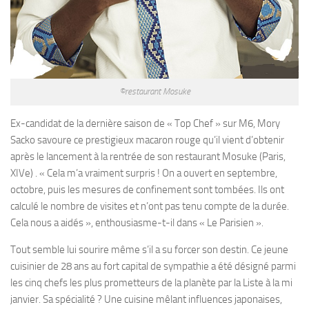
©restaurant Mosuke
Ex-candidat de la dernière saison de « Top Chef » sur M6, Mory
Sacko savoure ce prestigieux macaron rouge qu’il vient d’obtenir
après le lancement à la rentrée de son restaurant Mosuke (Paris,
XIVe) . «
Cela m’a vraiment surpris ! On a ouvert en septembre,
octobre, puis les mesures de confinement sont tombées. Ils ont
calculé le nombre de visites et n’ont pas tenu compte de la durée.
Cela nous a aidés »,
enthousiasme-t-il dans « Le Parisien ».
Tout semble lui sourire même s’il a su forcer son destin. Ce jeune
cuisinier de 28 ans au fort capital de sympathie a été désigné parmi
les cinq chefs les plus prometteurs de la planète par la Liste à la mi
janvier. Sa spécialité ? Une cuisine mêlant influences japonaises,