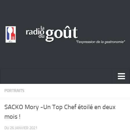
ACTUALITÉ
PORTRAITS
REPORTAGES
SACKO Mory -Un Top Chef étoilé en deux
PORTRAITS
mois !
LIVRES
DU 26 JANVIER 2021