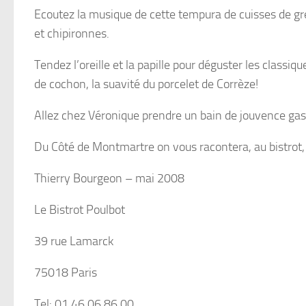
Ecoutez la musique de cette tempura de cuisses de gren
et chipironnes.
Tendez l’oreille et la papille pour déguster les class
de cochon, la suavité du porcelet de Corrèze!
Allez chez Véronique prendre un bain de jouvence ga
Du Côté de Montmartre on vous racontera, au bistrot, l
Thierry Bourgeon – mai 2008
Le Bistrot Poulbot
39 rue Lamarck
75018 Paris
Tel: 01 46 06 86 00