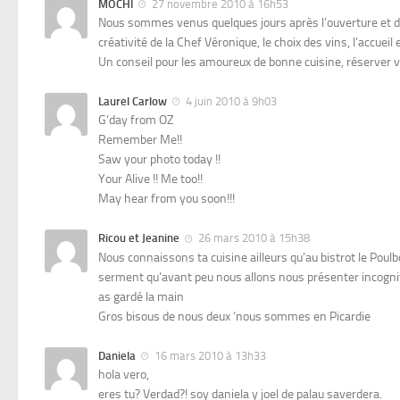
MOCHI
27 novembre 2010 à 16h53
Nous sommes venus quelques jours après l’ouverture et de
créativité de la Chef Véronique, le choix des vins, l’accueil 
Un conseil pour les amoureux de bonne cuisine, réserver v
Laurel Carlow
4 juin 2010 à 9h03
G’day from OZ
Remember Me!!
Saw your photo today !!
Your Alive !! Me too!!
May hear from you soon!!!
Ricou et Jeanine
26 mars 2010 à 15h38
Nous connaissons ta cuisine ailleurs qu’au bistrot le Poulbot
serment qu’avant peu nous allons nous présenter incognito
as gardé la main
Gros bisous de nous deux ‘nous sommes en Picardie
Daniela
16 mars 2010 à 13h33
hola vero,
eres tu? Verdad?! soy daniela y joel de palau saverdera.