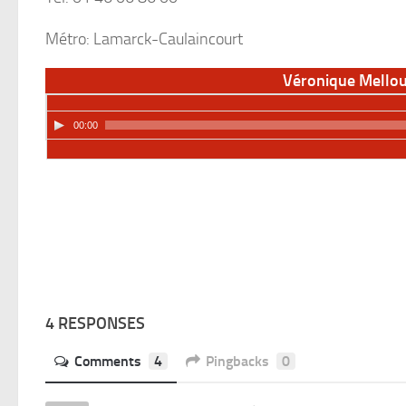
Métro: Lamarck-Caulaincourt
Véronique Mellou
00:00
4 RESPONSES
Comments
4
Pingbacks
0