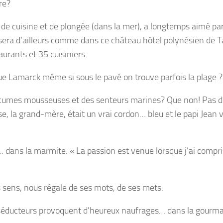
re?
de cuisine et de plongée (dans la mer), a longtemps aimé par
osera d’ailleurs comme dans ce château hôtel polynésien de 
aurants et 35 cuisiniers.
ue Lamarck même si sous le pavé on trouve parfois la plage ?
s écumes mousseuses et des senteurs marines? Que non! Pas 
e, la grand-mère, était un vrai cordon… bleu et le papi Jean 
… dans la marmite. « La passion est venue lorsque j’ai compris
 sens, nous régale de ses mots, de ses mets.
s séducteurs provoquent d’heureux naufrages… dans la gourm