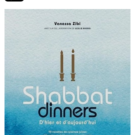
PRODUITS
RECETTES
Entrées
Plats
Desserts
Sauces