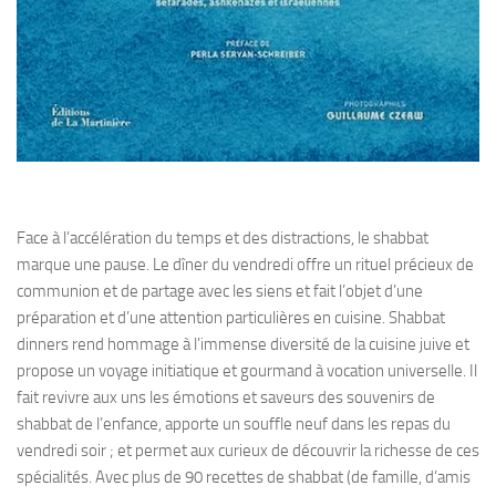
Face à l’accélération du temps et des distractions, le shabbat
marque une pause. Le dîner du vendredi offre un rituel précieux de
communion et de partage avec les siens et fait l’objet d’une
préparation et d’une attention particulières en cuisine. Shabbat
dinners rend hommage à l’immense diversité de la cuisine juive et
propose un voyage initiatique et gourmand à vocation universelle. Il
fait revivre aux uns les émotions et saveurs des souvenirs de
shabbat de l’enfance, apporte un souffle neuf dans les repas du
vendredi soir ; et permet aux curieux de découvrir la richesse de ces
spécialités. Avec plus de 90 recettes de shabbat (de famille, d’amis