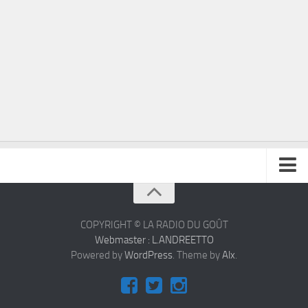
À propos
Contact
COPYRIGHT © LA RADIO DU GOÛT
Webmaster : L.ANDREETTO
Powered by
WordPress
. Theme by
Alx
.