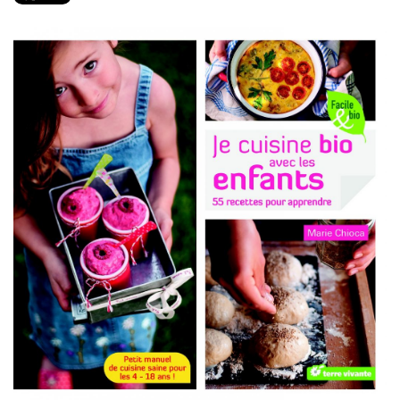
PRODUITS
RECETTES
Entrées
Plats
Desserts
Sauces