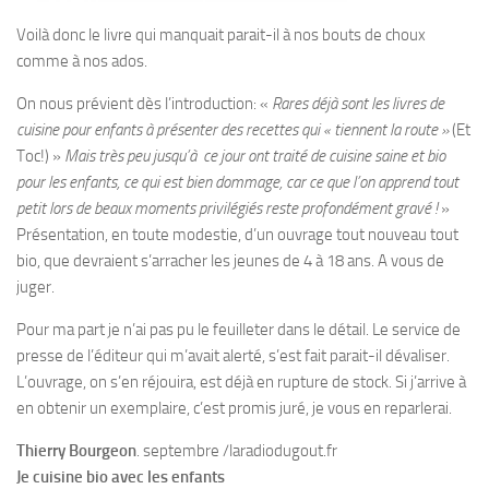
Voilà donc le livre qui manquait parait-il à nos bouts de choux
comme à nos ados.
On nous prévient dès l’introduction: «
Rares déjà sont les livres de
cuisine pour enfants à présenter des recettes qui « tiennent la route »
(Et
Toc!) »
Mais très peu jusqu’à ce jour ont traité de cuisine saine et bio
pour les enfants, ce qui est bien dommage, car ce que l’on apprend tout
petit lors de beaux moments privilégiés reste profondément gravé !
»
Présentation, en toute modestie, d’un ouvrage tout nouveau tout
bio, que devraient s’arracher les jeunes de 4 à 18 ans. A vous de
juger.
Pour ma part je n’ai pas pu le feuilleter dans le détail. Le service de
presse de l’éditeur qui m’avait alerté, s’est fait parait-il dévaliser.
L’ouvrage, on s’en réjouira, est déjà en rupture de stock. Si j’arrive à
en obtenir un exemplaire, c’est promis juré, je vous en reparlerai.
Thierry Bourgeon
. septembre /laradiodugout.fr
Je cuisine bio avec les enfants