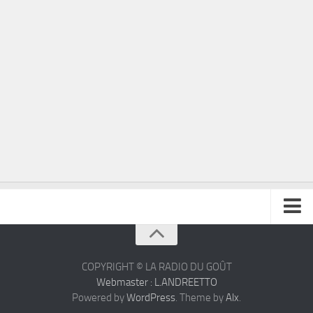
À propos
Contact
COPYRIGHT © LA RADIO DU GOÛT
Webmaster : L.ANDREETTO
Powered by
WordPress
. Theme by
Alx
.