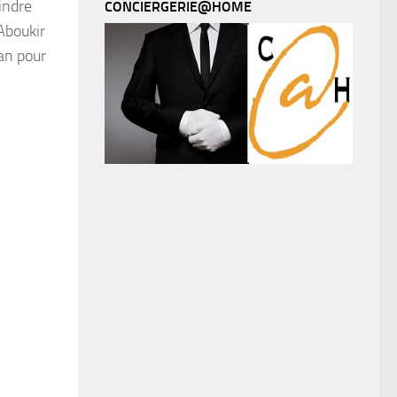
indre
CONCIERGERIE@HOME
Aboukir
an pour