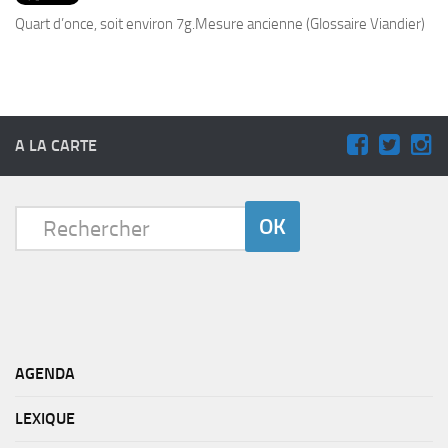
PRODUITS
Quart d’once, soit environ 7g.Mesure ancienne (Glossaire Viandier)
RECETTES
Entrées
Plats
A LA CARTE
Desserts
Sauces
AGENDA
LEXIQUE