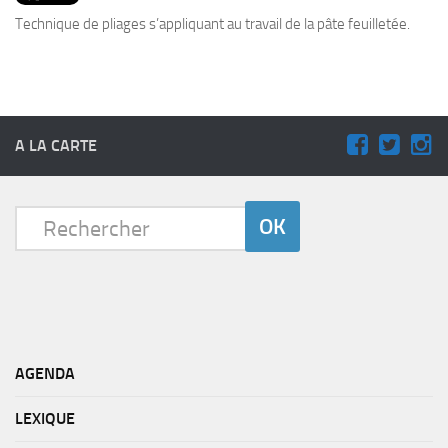
PRODUITS
Technique de pliages s’appliquant au travail de la pâte feuilletée.
RECETTES
Entrées
Plats
A LA CARTE
Desserts
Sauces
AGENDA
LEXIQUE