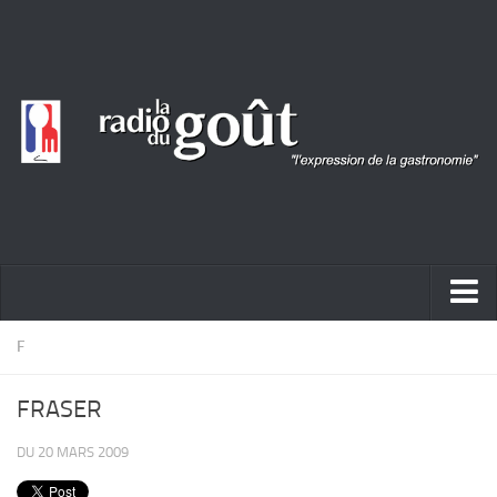
ACTUALITÉ
F
REPORTAGES
FRASER
PORTRAITS
DU 20 MARS 2009
LIVRES