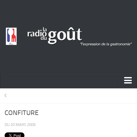
ACTUALITÉ
C
REPORTAGES
CONFITURE
PORTRAITS
DU 20 MARS 2009
LIVRES