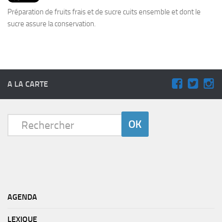
PRODUITS
Préparation de fruits frais et de sucre cuits ensemble et dont le
RECETTES
sucre assure la conservation.
Entrées
Plats
Desserts
A LA CARTE
Sauces
AGENDA
LEXIQUE