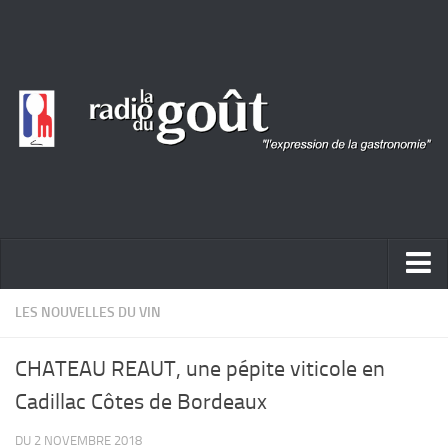
ACTUALITÉ
LES NOUVELLES DU VIN
REPORTAGES
CHATEAU REAUT, une pépite viticole en
PORTRAITS
Cadillac Côtes de Bordeaux
LIVRES
DU 2 NOVEMBRE 2018