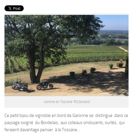
PRODUITS
RECETTES
Entrées
Plats
Desserts
Sauces
comme en Toscane ©G.Guihard
Ce petit bijou de vignoble en bord de Garonne se distingue dans ce
paysage soigné du Bordelais, aux coteaux ondoyants, ourlés, qui
feraient davantage penser à la Toscane…