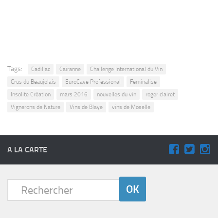
Tags:
Cadillac
Cairanne
Challenge International du Vin
Crus du Beaujolais
EuroCave Professional
Feminalise
Insolite Création
mars 2016
nouvelles du vin
roger clairet
Vignerons de Nature
Vins de Blaye
vins de Moselle
A LA CARTE