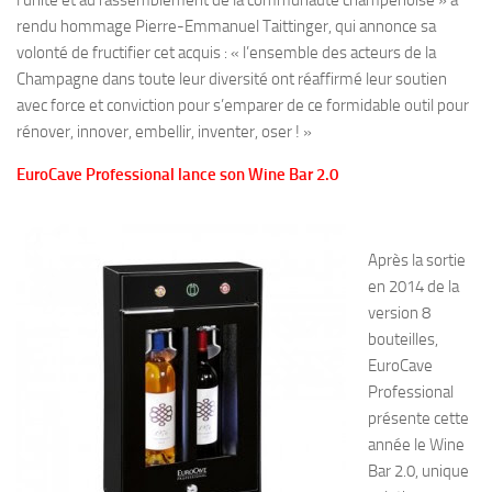
rendu hommage Pierre-Emmanuel Taittinger, qui annonce sa
volonté de fructifier cet acquis : « l’ensemble des acteurs de la
Champagne dans toute leur diversité ont réaffirmé leur soutien
avec force et conviction pour s’emparer de ce formidable outil pour
rénover, innover, embellir, inventer, oser ! »
EuroCave Professional lance son Wine Bar 2.0
Après la sortie
en 2014 de la
version 8
bouteilles,
EuroCave
Professional
présente cette
année le Wine
Bar 2.0, unique