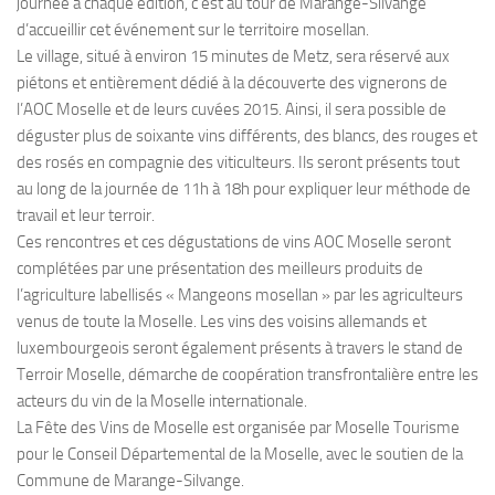
journée à chaque édition, c’est au tour de Marange-Silvange
d’accueillir cet événement sur le territoire mosellan.
Le village, situé à environ 15 minutes de Metz, sera réservé aux
piétons et entièrement dédié à la découverte des vignerons de
l’AOC Moselle et de leurs cuvées 2015. Ainsi, il sera possible de
déguster plus de soixante vins différents, des blancs, des rouges et
des rosés en compagnie des viticulteurs. Ils seront présents tout
au long de la journée de 11h à 18h pour expliquer leur méthode de
travail et leur terroir.
Ces rencontres et ces dégustations de vins AOC Moselle seront
complétées par une présentation des meilleurs produits de
l’agriculture labellisés « Mangeons mosellan » par les agriculteurs
venus de toute la Moselle. Les vins des voisins allemands et
luxembourgeois seront également présents à travers le stand de
Terroir Moselle, démarche de coopération transfrontalière entre les
acteurs du vin de la Moselle internationale.
La Fête des Vins de Moselle est organisée par Moselle Tourisme
pour le Conseil Départemental de la Moselle, avec le soutien de la
Commune de Marange-Silvange.