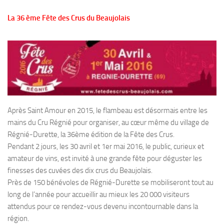
La 36 ème Fête des Crus du Beaujolais
Après Saint Amour en 2015, le flambeau est désormais entre les
mains du Cru Régnié pour organiser, au cœur même du village de
Régnié-Durette, la 36ème édition de la Fête des Crus.
Pendant 2 jours, les 30 avril et 1er mai 2016, le public, curieux et
amateur de vins, est invité à une grande fête pour déguster les
finesses des cuvées des dix crus du Beaujolais.
Près de 150 bénévoles de Régnié-Durette se mobiliseront tout au
long de l’année pour accueillir au mieux les 20 000 visiteurs
attendus pour ce rendez-vous devenu incontournable dans la
région.