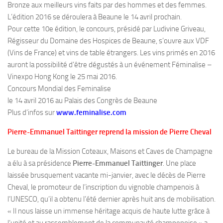
Bronze aux meilleurs vins faits par des hommes et des femmes.
L’édition 2016 se déroulera à Beaune le 14 avril prochain.
Pour cette 10e édition, le concours, présidé par Ludivine Griveau,
Régisseur du Domaine des Hospices de Beaune, s’ouvre aux VDF
(Vins de France) et vins de table étrangers. Les vins primés en 2016
auront la possibilité d’être dégustés à un événement Féminalise –
Vinexpo Hong Kong le 25 mai 2016.
Concours Mondial des Feminalise
le 14 avril 2016 au Palais des Congrès de Beaune
Plus d’infos sur
www.feminalise.com
Pierre-Emmanuel Taittinger reprend la mission de Pierre Cheval
Le bureau de la Mission Coteaux, Maisons et Caves de Champagne
a élu à sa présidence
Pierre-Emmanuel Taittinger
. Une place
laissée brusquement vacante mi-janvier, avec le décès de Pierre
Cheval, le promoteur de l’inscription du vignoble champenois à
l’UNESCO, qu’il a obtenu l’été dernier après huit ans de mobilisation.
« Il nous laisse un immense héritage acquis de haute lutte grâce à
l’unité et au rassemblement de la communauté champenoise » a