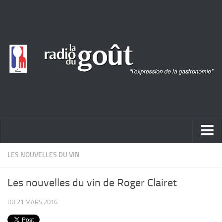
ACTUALITÉ
LES NOUVELLES DU VIN
REPORTAGES
Les nouvelles du vin de Roger Clairet
PORTRAITS
DU 21 MARS 2016
LIVRES