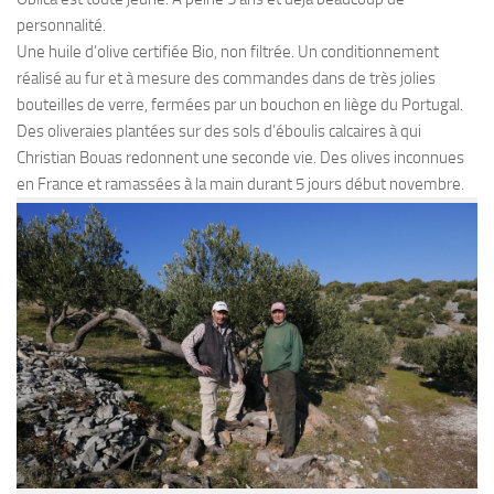
personnalité.
Une
huile d’olive certifiée Bio
, non filtrée. Un conditionnement
réalisé au fur et à mesure des commandes dans de très jolies
bouteilles de verre, fermées par un bouchon en liège du Portugal.
Des oliveraies plantées sur des
sols d’éboulis calcaires
à qui
Christian Bouas redonnent une seconde vie. Des
olives inconnues
en Franc
e
et ramassées à la main
durant 5 jours début novembre.