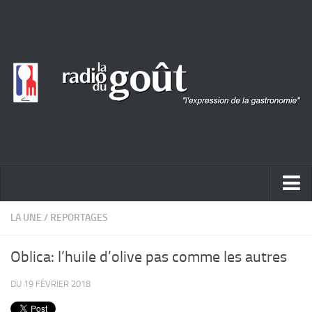
ACTUALITÉ
LA UNE
/
REPORTAGES
REPORTAGES
Oblica: l’huile d’olive pas comme les autres
PORTRAITS
DU 19 FÉVRIER 2018
LIVRES