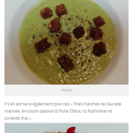
©oblica
Il s’en est servi également pour ces « fines tranches de daurade
marinée, émulsion passion à l’huile Oblica, riz Koshihikari et
coriande thaï ».