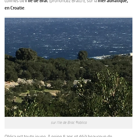
collines de
l’île de Brac
(prononcez Bratch), sur la
mer adriatique,
en Croatie
.
sur l’ile de Brac ©oblica
Oblica
est toute jeune. A peine 5 ans et déjà beaucoup de