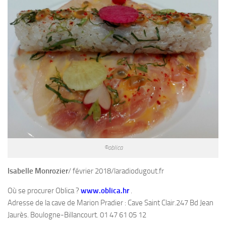
©oblica
Isabelle Monrozier
/ février 2018/laradiodugout.fr
Où se procurer Oblica ?
www.oblica.hr
.
Adresse de la cave de Marion Pradier : Cave Saint Clair.247 Bd Jean
Jaurès. Boulogne-Billancourt. 01 47 61 05 12