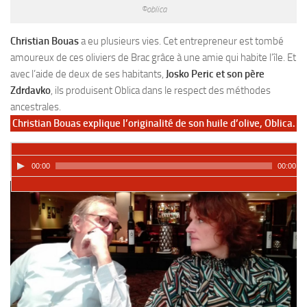
©oblica
Christian Bouas
a eu plusieurs vies. Cet entrepreneur est tombé
amoureux de ces oliviers de Brac grâce à une amie qui habite l’île. Et
avec l’aide de deux de ses habitants,
Josko Peric et son père
Zdrdavko
, ils produisent Oblica dans le respect des
méthodes
ancestrales
.
Christian Bouas explique l’originalité de son huile d’olive, Oblica.
00:00
00:00