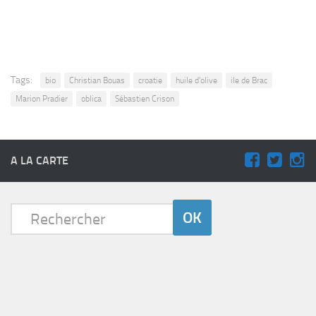
Tags:
bio
Christian Bouas
croatie
huile d'olive
ile de Brac
Marion Pradier
oblica
Sébastien Crison
A LA CARTE