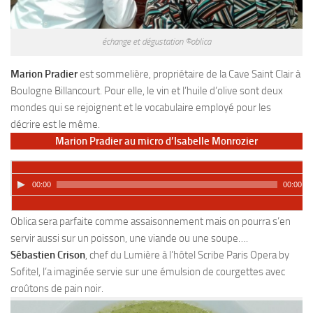
échange et dégustation ©oblica
Marion Pradier
est sommelière, propriétaire de la Cave Saint Clair à
Boulogne Billancourt. Pour elle, le vin et l’huile d’olive sont deux
mondes qui se rejoignent et le vocabulaire employé pour les
décrire est le même.
Marion Pradier au micro d’Isabelle Monrozier
00:00
00:00
Oblica sera parfaite comme assaisonnement mais on pourra s’en
servir aussi sur un poisson, une viande ou une soupe….
Sébastien Crison
, chef du Lumière à l’hôtel Scribe
Paris Opera by
Sofitel, l’a imaginée servie sur une
émulsion de courgettes
avec
croûtons de pain noir.