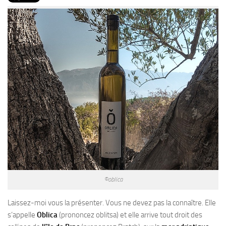
PRODUITS
RECETTES
Entrées
Plats
Desserts
Sauces
©oblica
Laissez-moi vous la présenter. Vous ne devez pas la connaître. Elle
s’appelle
Oblica
(prononcez oblitsa) et elle arrive tout droit des