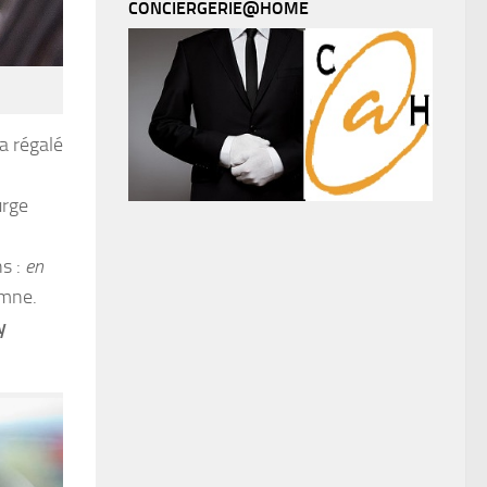
CONCIERGERIE@HOME
a régalé
urge
ns :
en
mne.
y