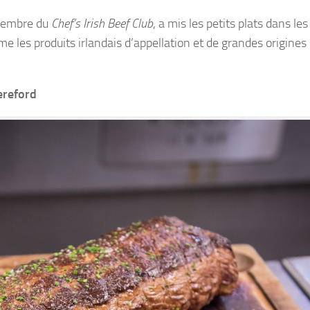
embre du
Chef’s Irish Beef Club
, a mis les petits plats dans le
ime les produits irlandais d’appellation et de grandes origines 
ereford