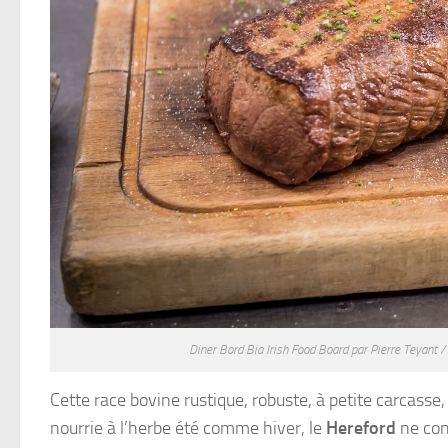
Diner Bord Bia Irish Food Board par Pierre Teyant 
Cette race bovine rustique, robuste, à petite carcasse
nourrie à l’herbe été comme hiver, le
Hereford
ne conn