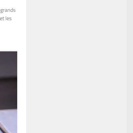
s grands
et les