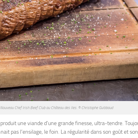
/ Nouveau Chef Irish Beef Club au Château des Iles. © Christophe Guibbaud
, produit une viande d’une grande finesse, ultra-tendre. Toujo
ait pas l’ensilage, le foin. La régularité dans son goût et son