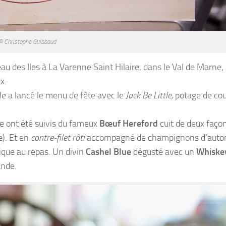
© Christophe Guibbaud
 des Iles à La Varenne Saint Hilaire, dans le Val de Marne, 
x.
lle a lancé le menu de fête avec le
Jack Be Little,
potage de co
de ont été suivis du fameux
Bœuf Hereford
cuit de deux faço
e). Et en
contre-filet rôti
accompagné de champignons d’auto
ique au repas. Un divin
Cashel Blue
dégusté avec un
Whiske
ande.