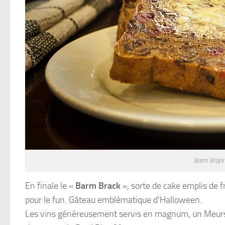
Barm Brack 
En finale le «
Barm Brack
», sorte de cake emplis de f
pour le fun. Gâteau emblématique d’Halloween.
Les vins généreusement servis en magnum, un Meursau