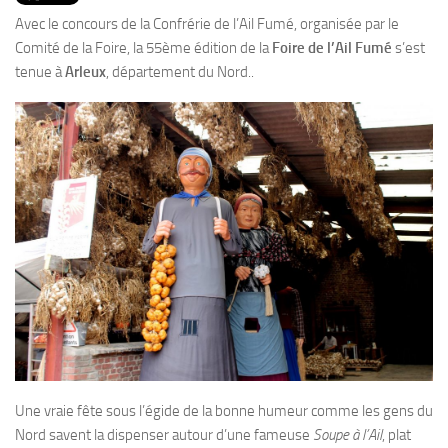
PRODUITS
Avec le concours de la Confrérie de l’Ail Fumé, organisée par le
RECETTES
Comité de la Foire, la 55ème édition de la
Foire de l’Ail Fumé
s’est
tenue à
Arleux
, département du Nord..
Entrées
Plats
Desserts
Sauces
Une vraie fête sous l’égide de la bonne humeur comme les gens du
Nord savent la dispenser autour d’une fameuse
Soupe à l’Ail
, plat