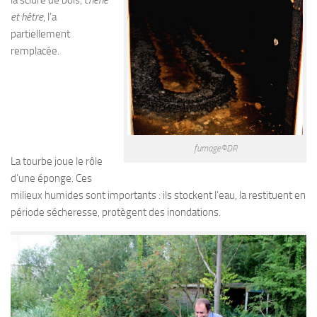
la sciure de bois,
chêne
et hêtre
, l’a
partiellement
remplacée.
fumage©DR
La tourbe joue le rôle
d’une éponge. Ces
milieux humides sont importants : ils stockent l’eau, la restituent en
période sécheresse, protègent des inondations.