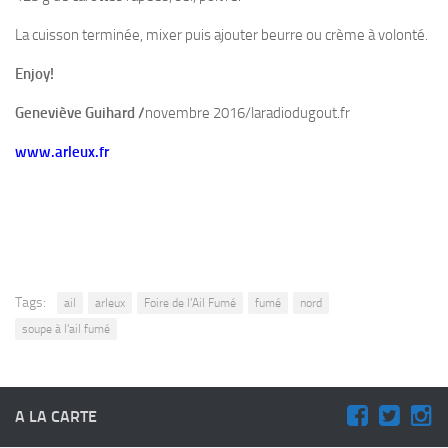
La cuisson terminée, mixer puis ajouter beurre ou crème à volonté.
Enjoy!
Geneviève Guihard /
novembre 2016/laradiodugout.fr
www.arleux.fr
Tags:
ail
arleux
Foire de l’Ail Fumé
fumé
nord
soupe à l'ail fumé
A LA CARTE