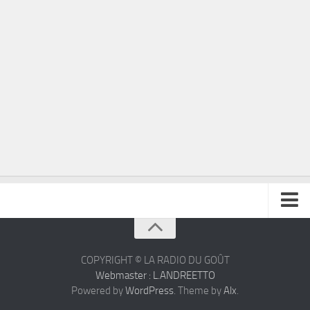
À propos
Contact
COPYRIGHT © LA RADIO DU GOÛT
Webmaster : L.ANDREETTO
Powered by
WordPress
. Theme by
Alx
.