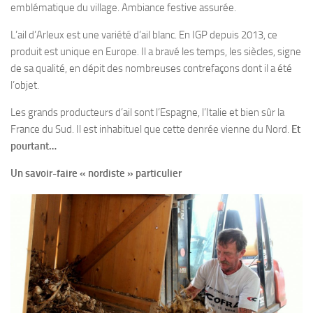
emblématique du village. Ambiance festive assurée.
L’ail d’Arleux est une variété d’ail blanc. En IGP depuis 2013, ce
produit est unique en Europe. Il a bravé les temps, les siècles, signe
de sa qualité, en dépit des nombreuses contrefaçons dont il a été
l’objet.
Les grands producteurs d’ail sont l’Espagne, l’Italie et bien sûr la
France du Sud. Il est inhabituel que cette denrée vienne du Nord.
Et
pourtant…
Un savoir-faire « nordiste » particulier