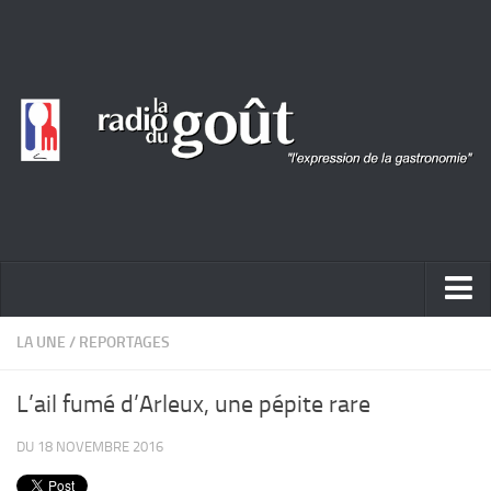
ACTUALITÉ
LA UNE
/
REPORTAGES
REPORTAGES
L’ail fumé d’Arleux, une pépite rare
PORTRAITS
DU 18 NOVEMBRE 2016
LIVRES