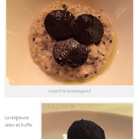
risotto©TB/laradiodugout.fr
La religieuse
céleri et truffe