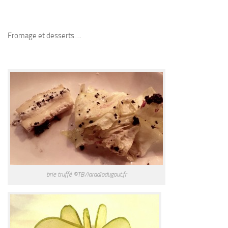
Fromage et desserts….
brie truffé ©TB/laradiodugout.fr