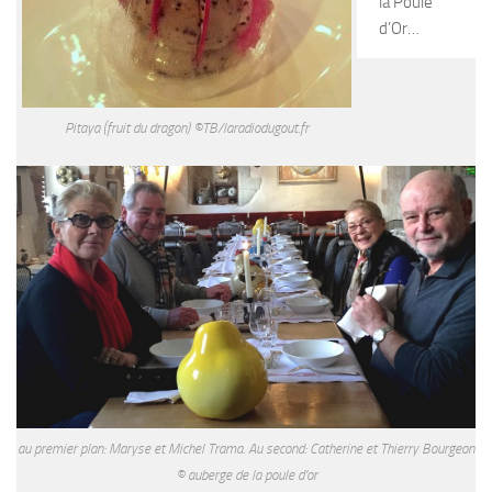
la Poule
d’Or…
Pitaya (fruit du dragon) ©TB/laradiodugout.fr
au premier plan: Maryse et Michel Trama. Au second: Catherine et Thierry Bourgeon
© auberge de la poule d’or