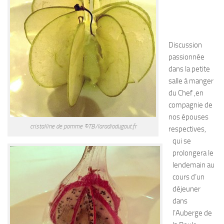
Discussion
passionnée
dans la petite
salle à manger
du Chef ,en
compagnie de
nos épouses
cristalline de pomme ©TB/laradiodugout.fr
respectives,
qui se
prolongera le
lendemain au
cours d’un
déjeuner
dans
l’Auberge de