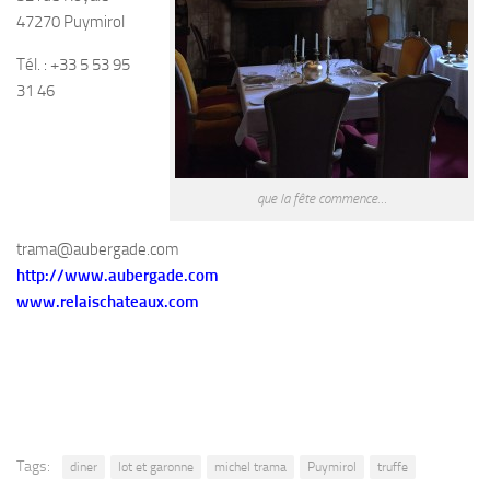
47270 Puymirol
Tél. : +33 5 53 95
31 46
que la fête commence…
trama@aubergade.com
http://www.aubergade.com
www.relaischateaux.com
Tags:
diner
lot et garonne
michel trama
Puymirol
truffe