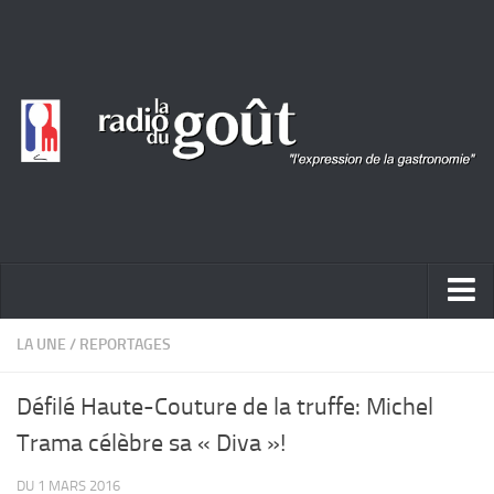
ACTUALITÉ
LA UNE
/
REPORTAGES
REPORTAGES
Défilé Haute-Couture de la truffe: Michel
PORTRAITS
Trama célèbre sa « Diva »!
LIVRES
DU 1 MARS 2016