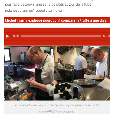
nous faire découvrir une série de plats autour de la tuber
mélanosporum qu’il appelle sa « diva ».
Michel Trama explique pourquoi il compare la truffe à une diva…
00:00
00:00
en cuisine Michel Trama (à droite), Anthony Chapelle son second (à
gauche)©TB/laradiodugout.fr