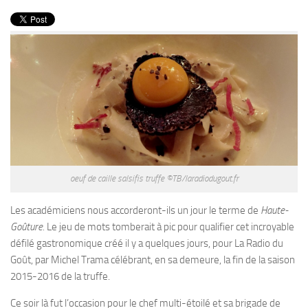
PRODUITS
RECETTES
Entrées
Plats
Desserts
Sauces
oeuf de caille salsifis truffe ©TB/laradiodugout.fr
Les académiciens nous accorderont-ils un jour le terme de
Haute-
Goûture.
Le jeu de mots tomberait à pic pour qualifier cet incroyable
défilé gastronomique créé il y a quelques jours, pour La Radio du
Goût, par Michel Trama célébrant, en sa demeure, la fin de la saison
2015-2016 de la truffe.
Ce soir là fut l’occasion pour le chef multi-étoilé et sa brigade de