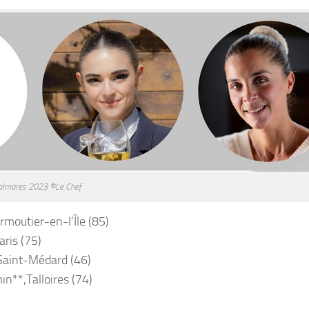
almares 2023 ©Le Chef
rmoutier-en-l’Île (85)
aris (75)
Saint-Médard (46)
n**,Talloires (74)