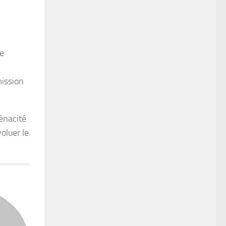
ne
mission
ténacité
oluer le