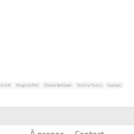
le chef
Margot Duffort
Michael Bartocetti
Sandrine Favario
trophées